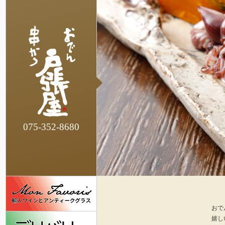
075-352-8680
おで
嬉し