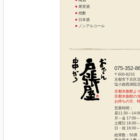
梅酒
果実酒
焼酎
日本酒
ノンアルコール
075-352-8
〒600-8233
京都市下京区北不
塩小路西洞院北西
京都水族館より
京都水族館の
お持ちの方、
営業時間：
昼11:30～14:0
月～金 17:00～
土曜日 16:00～
日・祝 16:00～
総席数：50席
宴会最大人数：