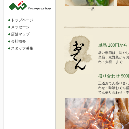
一品
トップページ
メッセージ
店舗マップ
会社概要
単品 180円から
スタッフ募集
暑い季節は、冷や
単品：京野菜から
わ・大根 まで
盛り合わせ 90
王道おでん盛り合
わせ・味噌おでん
でん盛り合わせ・