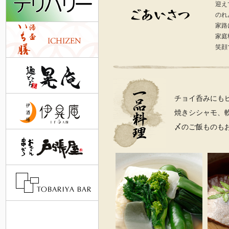
迎え
のれ
家路
家庭
笑顔
チョイ呑みにも
焼きシシャモ、
〆のご飯ものも