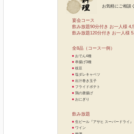
お気軽にご相談
宴会コース
飲み放題90分付き お一人様 4,5
飲み放題120分付き お一人様 5,
全8品（コース一例）
おでん4種
串揚げ3種
枝豆
塩ダレキャベツ
出汁巻き玉子
フライドポテト
鶏の唐揚げ
おにぎり
飲み放題
生ビール『アサヒ スーパードライ』
ワイン