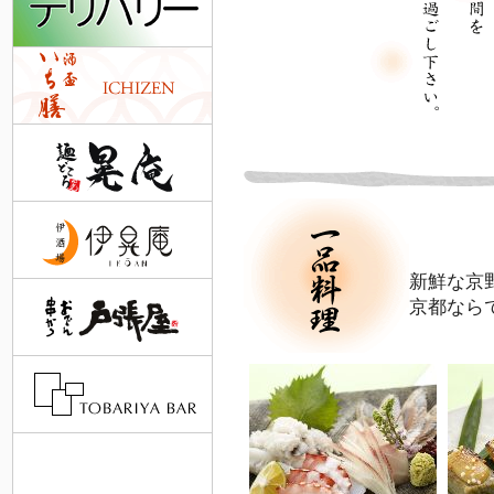
新鮮な京
京都なら