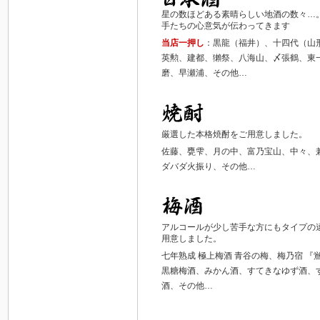
星の数ほどある素晴らしい地酒の数々…
手たちの心意気が伝わってきます
当店一押し
：黒龍（福井）、十四代（山
英勲、建都、獺祭、八海山、〆張鶴、東
磨、早瀬浦、その他…
厳選した本格焼酎をご用意しました。
佐藤、甕雫、月の中、富乃宝山、中々、
ダバダ火振り、その他…
アルコールが少し苦手な方にもタイプの
用意しました。
七年熟成 極上梅酒 青谷の梅、梅乃宿 
黒糖梅酒、みかん酒、すてきなゆず酒、
酒、その他…