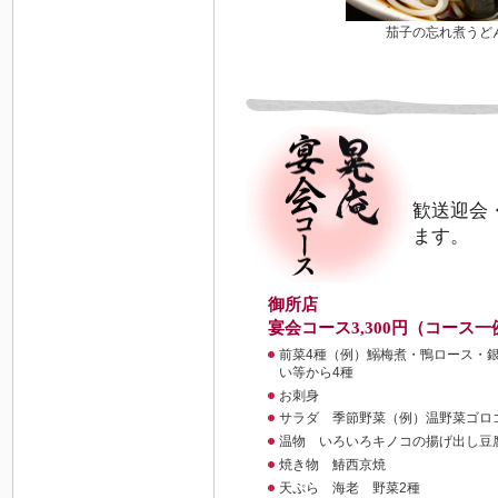
茄子の忘れ煮うど
歓送迎会
ます。
御所店
宴会コース3,300円（コース一
前菜4種（例）鰯梅煮・鴨ロース・
い等から4種
お刺身
サラダ 季節野菜（例）温野菜ゴロ
温物 いろいろキノコの揚げ出し豆
焼き物 鰆西京焼
天ぷら 海老 野菜2種