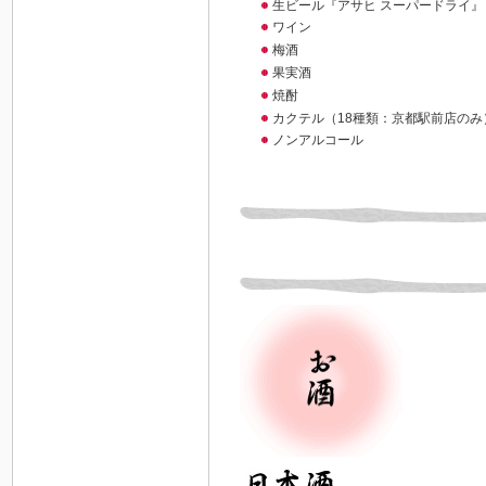
生ビール『アサヒ スーパードライ』
ワイン
梅酒
果実酒
焼酎
カクテル（18種類：京都駅前店のみ
ノンアルコール